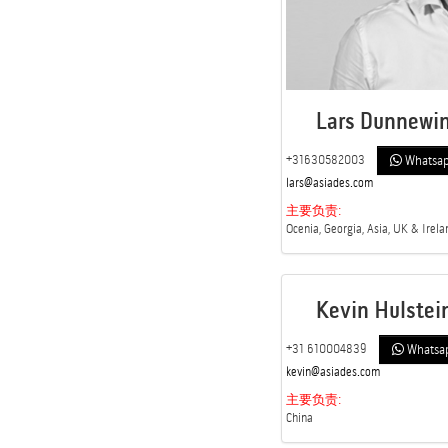
Lars Dunnewi
+31630582003
Whatsa
lars@asiades.com
主要负责:
Ocenia, Georgia, Asia, UK & Irelan
Kevin Hulstei
+31 610004839
Whatsa
kevin@asiades.com
主要负责:
China