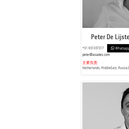
Peter De Lijste
+31 651357317
Whatsap
peter@asiades.com
主要负责:
Netherlands, MiddleEast, Russia