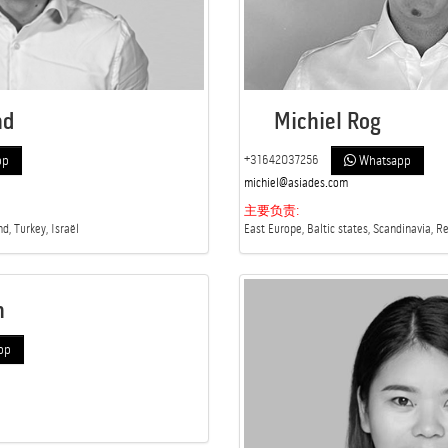
nd
Michiel Rog
+31642037256
pp
Whatsapp
michiel@asiades.com
主要负责:
d, Turkey, Israël
East Europe, Baltic states, Scandinavia, R
n
pp