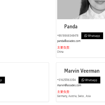
Panda
+8618668348478
Whatsapp
panda@asiades.com
主要负责:
China
Marvin Veerman
+31629963394
pp
Whatsapp
marvin@asiades.com
主要负责:
Germany, Austria, Swiss , Asia