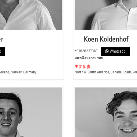
r
Koen Koldenhof
+31628237367
p
Whatsapp
koen@asiades.com
主要负责:
,Greece, Norway, Germany
North & South America, Canada Spain, Po