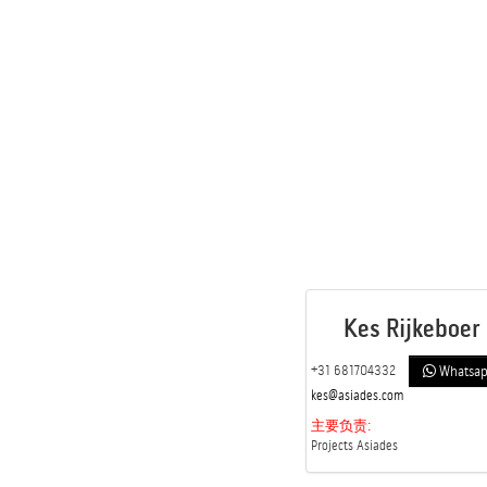
Kes Rijkeboer
+31 681704332
Whatsa
kes@asiades.com
主要负责:
Projects Asiades